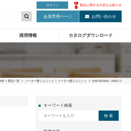
製品に関する大切なお知らせ
ログイン
会員専用ページ
お問い合わせ
採用情報
カタログダウンロード
ME
>
製品一覧
>
メーター廻りユニット
>
メーター廻りユニット
> GMU363WG（W36.7)
キーワード検索