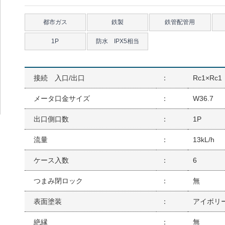
都市ガス
鉄製
鉄管配管用
1P
防水 IPX5相当
接続 入口/出口
：
Rc1×Rc1
メータ口金サイズ
：
W36.7
出口側口数
：
1P
流量
：
13kL/h
ケース入数
：
6
つまみ閉ロック
：
無
表面塗装
：
アイボリ
絶縁
：
無