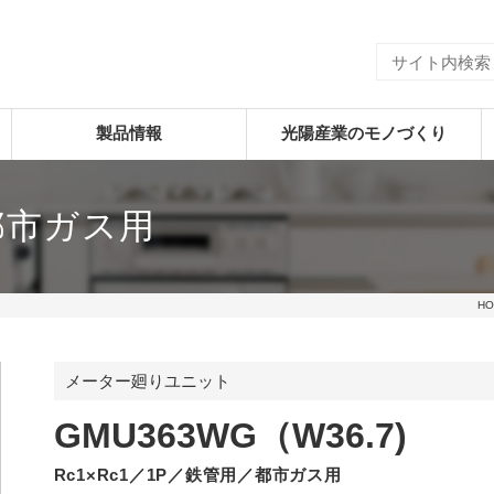
製品情報
光陽産業のモノづくり
／都市ガス用
HO
メーター廻りユニット
GMU363WG（W36.7)
Rc1×Rc1／1P／鉄管用／都市ガス用